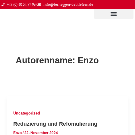
Zum
+49 (0) 40 54 77 93 0
info@terheggen-dethlefsen.de
Inhalt
springen
Autorenname: Enzo
Uncategorized
Reduzierung und Refomulierung
Enzo
/
22. November 2024