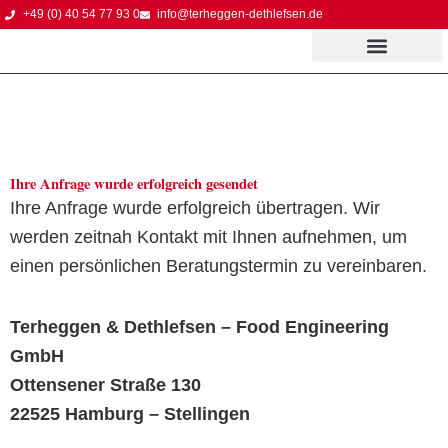
Zum
+49 (0) 40 54 77 93 0
info@terheggen-dethlefsen.de
Inhalt
springen
Ihre Anfrage wurde erfolgreich gesendet
Ihre Anfrage wurde erfolgreich übertragen. Wir
werden zeitnah Kontakt mit Ihnen aufnehmen, um
einen persönlichen Beratungstermin zu vereinbaren.
Terheggen & Dethlefsen – Food Engineering
GmbH
Ottensener Straße 130
22525 Hamburg – Stellingen