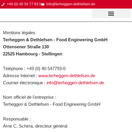
Skip
+49 (0) 40 54 77 93 0
info@terheggen-dethlefsen.de
to
content
À propos de nous
Mentions légales
Terheggen & Dethlefsen - Food Engineering GmbH
Ottensener Straße 130
22525 Hambourg - Stellingen
Téléphone : +49 (0) 40 547793-0
Adresse Internet :
www.terheggen-dethlefsen.de
Courrier électronique :
info@terheggen-dethlefsen.de
Nom officiel de l'entreprise :
Terheggen & Dethlefsen - Food Engineering GmbH
Responsable :
Arne C. Schirra, directeur général